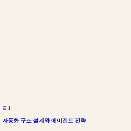
분류
업무 자동화
단계
20
단계
상태
완료
교육문의
글
1
자동화 구조 설계와 에이전트 전략