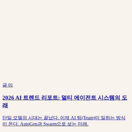
작성
Reedo
편수
13
편
상태
연재 중
설치/문의
글
01
2026 AI 트렌드 리포트: 멀티 에이전트 시스템의 도
래
단일 모델의 시대는 끝났다. 이제 AI 팀(Team)이 일하는 방식
이 온다. AutoGen과 Swarm으로 보는 미래.